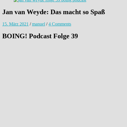
Jan van Weyde: Das macht so Spaß
15. März 2021
/
manuel
/
4 Comments
BOING! Podcast Folge 39
39. Jan van Weyde – “ Tempesta d’amore“
by
Manuel Wolff
Geile Tiefgaragen-Einfahrten, Häusersprengungen als