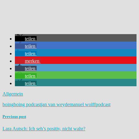
teilen
teilen
teilen
merken
teilen
teilen
teilen
Allgemein
boing
boing podcast
jan van weyde
manuel wolff
podcast
Previous post
Lara Autsch: Ich seh’s positiv, nicht wahr?