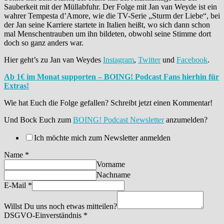
Sauberkeit mit der Müllabfuhr. Der Folge mit Jan van Weyde ist ein
wahrer Tempesta d’Amore, wie die TV-Serie „Sturm der Liebe“, bei
der Jan seine Karriere startete in Italien heißt, wo sich dann schon
mal Menschentrauben um ihn bildeten, obwohl seine Stimme dort
doch so ganz anders war.
Hier geht’s zu Jan van Weydes
Instagram
,
Twitter
und
Facebook
.
Ab 1€ im Monat supporten – BOING! Podcast Fans hierhin für
Extras!
Wie hat Euch die Folge gefallen? Schreibt jetzt einen Kommentar!
Und Bock Euch zum
BOING! Podcast Newsletter
anzumelden?
Ich möchte mich zum Newsletter anmelden
Name
*
Vorname
Nachname
E-Mail
*
Willst Du uns noch etwas mitteilen?
DSGVO-Einverständnis
*