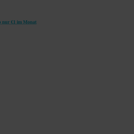
 nur €1 im Monat
ff darüber, wie er sein Talent der Stimmenimitation entdeckte und wi
schlimmsten Auftritt seiner Karriere Halt zu machen.