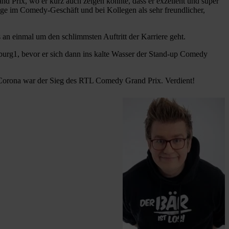
d Prix, wo er kurz auch zeigen konnte, dass er exzellent und super
nge im Comedy-Geschäft und bei Kollegen als sehr freundlicher,
an einmal um den schlimmsten Auftritt der Karriere geht.
amburg1, bevor er sich dann ins kalte Wasser der Stand-up Comedy
 Corona war der Sieg des RTL Comedy Grand Prix. Verdient!