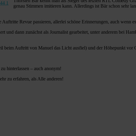
Thorsten Bär kennt man als Sieger des letzten RTL Comedy Gran
genau Stimmen imitieren kann. Allerdings ist Bär schon sehr la
ftritte Revue passieren, allerlei schöne Erinnerungen, auch wenn es 
iert und dann zunächst als Journalist gearbeitet, unter anderem bei H
l beim Auftritt von Manuel das Licht ausfiel) und der Höhepunkt vor
 zu hinterlassen – auch anonym!
hr zu erfahren, als Alle anderen!