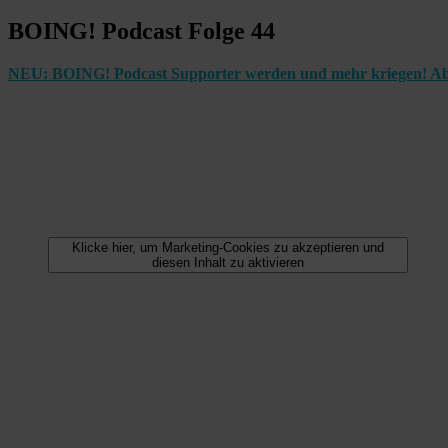
BOING! Podcast Folge 44
NEU: BOING! Podcast Supporter werden und mehr kriegen! Ab
Klicke hier, um Marketing-Cookies zu akzeptieren und
diesen Inhalt zu aktivieren
44. Thorsten Bär „Hat immer Spaß gemacht, war immer geil.“
by
Manuel Wolff
RTL Comedy Grand Prix Gewinner Thorsten Bär spricht mit Manuel Wol
besonderen Tag führte, wo einfach alles passte, nicht ohne auch beim 
Kommentiert die Folge auf unserer Webseite:
www.boingpodcast.de