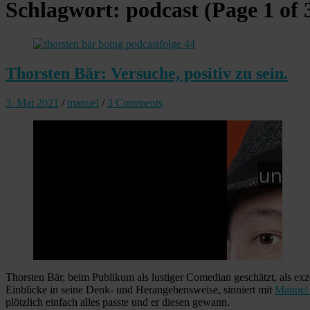
Schlagwort:
podcast
(Page 1 of 
Thorsten Bär: Versuche, positiv zu sein.
3. Mai 2021
/
manuel
/
3 Comments
Thorsten Bär, beim Publikum als lustiger Comedian geschätzt, als ex
Einblicke in seine Denk- und Herangehensweise, sinniert mit
Manuel
plötzlich einfach alles passte und er diesen gewann.