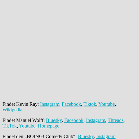
Findet Kevin Ray:
Instagram
,
Facebook
,
Tiktok
,
Youtube
,
Wikipedia
Findet Manuel Wolff: ⁠⁠⁠⁠⁠⁠⁠⁠⁠⁠⁠⁠⁠⁠⁠
Bluesky
, ⁠
Facebook⁠⁠⁠⁠⁠⁠⁠⁠⁠⁠⁠⁠⁠⁠⁠⁠
,
⁠⁠⁠⁠⁠⁠⁠⁠⁠⁠⁠⁠⁠⁠⁠⁠Instagram⁠⁠⁠⁠⁠⁠⁠⁠⁠⁠⁠⁠⁠⁠⁠⁠
,
⁠⁠⁠Threads⁠⁠⁠
,
⁠⁠⁠TikTok⁠⁠⁠
⁠⁠⁠⁠⁠⁠⁠,
⁠⁠⁠Youtube⁠⁠⁠
,
⁠⁠⁠⁠⁠⁠⁠Homepage⁠⁠⁠⁠⁠⁠⁠
Findet den „BOING! Comedy Club“:
Bluesky
,
⁠⁠⁠⁠⁠⁠⁠⁠⁠⁠⁠⁠⁠Instagram⁠⁠⁠⁠⁠⁠⁠⁠⁠⁠⁠⁠⁠
,