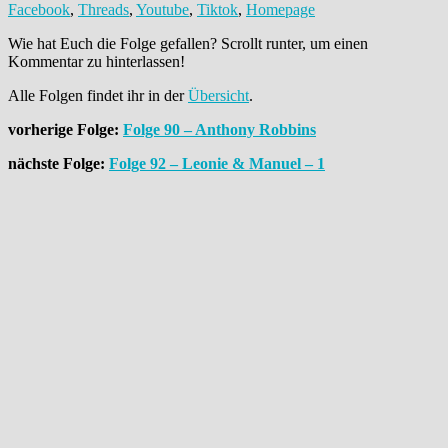
⁠⁠⁠Facebook⁠⁠⁠
,
⁠⁠⁠Threads⁠⁠⁠
,
⁠⁠⁠⁠⁠⁠⁠⁠⁠⁠⁠⁠⁠Youtube⁠⁠⁠⁠⁠⁠⁠⁠⁠⁠⁠⁠⁠
,
⁠⁠⁠⁠Tiktok⁠⁠⁠⁠
,
⁠⁠⁠⁠⁠⁠⁠⁠Homepage⁠⁠⁠⁠⁠⁠
Wie hat Euch die Folge gefallen? Scrollt runter, um einen
Kommentar zu hinterlassen!
Alle Folgen findet ihr in der
Übersicht
.
vorherige Folge:
Folge 90 – Anthony Robbins
nächste Folge:
Folge 92 – Leonie & Manuel – 1