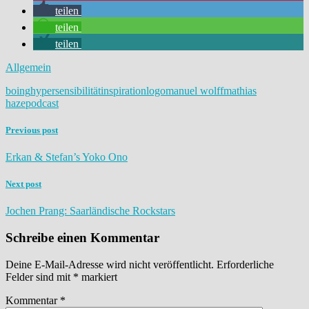
teilen
teilen
teilen
Allgemein
boing
hypersensibilität
inspiration
logo
manuel wolff
mathias
haze
podcast
Previous post
Erkan & Stefan’s Yoko Ono
Next post
Jochen Prang: Saarländische Rockstars
Schreibe einen Kommentar
Deine E-Mail-Adresse wird nicht veröffentlicht.
Erforderliche
Felder sind mit
*
markiert
Kommentar
*