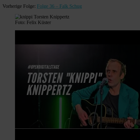
Vorherige Folge:
Folge 36 – Falk Schug
Foto: Felix Küster