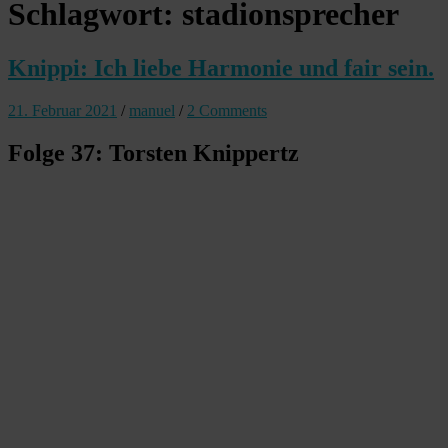
Schlagwort:
stadionsprecher
Knippi: Ich liebe Harmonie und fair sein.
21. Februar 2021
/
manuel
/
2 Comments
Folge 37: Torsten Knippertz
37. Torsten Knippert aka Knippi „Mach Dein Ding!“
by
Manuel Wolff