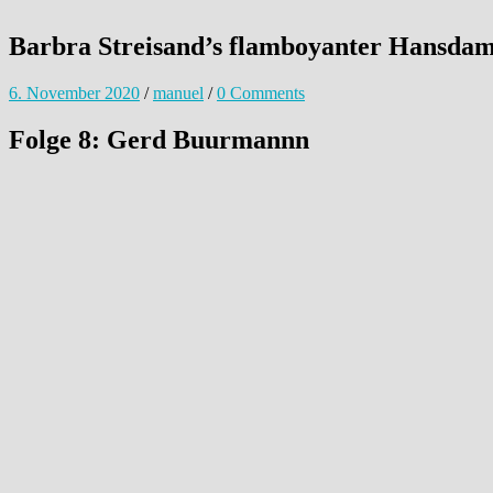
Barbra Streisand’s flamboyanter Hansda
6. November 2020
/
manuel
/
0 Comments
Folge 8: Gerd Buurmannn
Gerd Buurmann / Der BOING! Podcast – Folge 8
by
Manuel Wolff
Der kontroverse Erfinder von „Kunst gegen Bares“. Gerd Buurmann – a