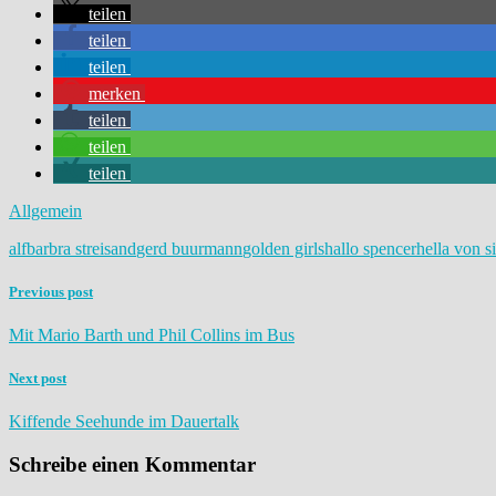
teilen
teilen
teilen
merken
teilen
teilen
teilen
Allgemein
alf
barbra streisand
gerd buurmann
golden girls
hallo spencer
hella von s
Previous post
Mit Mario Barth und Phil Collins im Bus
Next post
Kiffende Seehunde im Dauertalk
Schreibe einen Kommentar